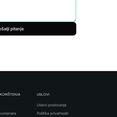
šalji pitanje
 KORIŠTENJA
USLOVI
Uslovi poslovanja
kumenata
Politika privatnosti