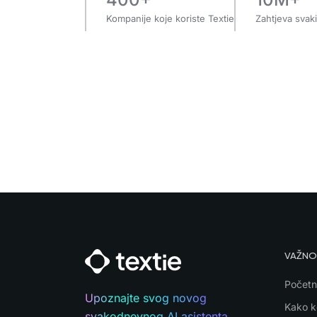
Kompanije koje koriste Textie
Zahtjeva svak
VAŽNO
Početn
Upoznajte svog novog
Kako ko
svakodnevnog AI asistenta