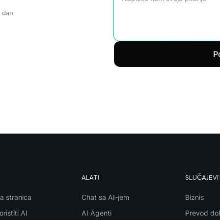
i dan
Po
ALATI
SLUČAJEVI
a stranica
Chat sa AI-jem
Biznis
ristiti AI
AI Agenti
Prevod do