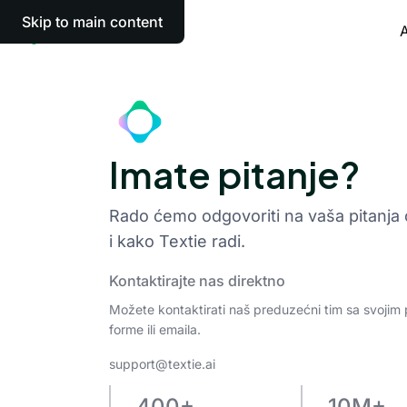
Skip to main content
A
Imate pitanje?
Rado ćemo odgovoriti na vaša pitanja o
i kako Textie radi.
Kontaktirajte nas direktno
Možete kontaktirati naš preduzećni tim sa svojim
forme ili emaila.
support@textie.ai
400+
10M+