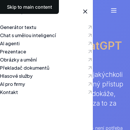
Skip to main content
Česky
Generátor textu
Chat s umělou inteligencí
Vyzkoušejte
ChatGPT
AI agenti
Prezentace
zdarma
s Textie
Obrázky a umění
Překladač dokumentů
Vyzkoušejte náš AI chat bez jakýchkoli
Hlasové služby
počátečních nákladů. Omezený přístup
AI pro firmy
Kontakt
vám umožní prozkoumat, co dokáže,
než se rozhodnete, zda stojí za to za
něj zaplatit.
Zaregistrujte se pouze pomocí e-mailu - není potřeba