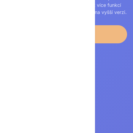
žádná platba. Pokud budete potřebovat více funkcí
nebo vyšší limity, můžete později přejít na vyšší verzi.
Otevřít ChatGPT
Není potřeba kreditní karta