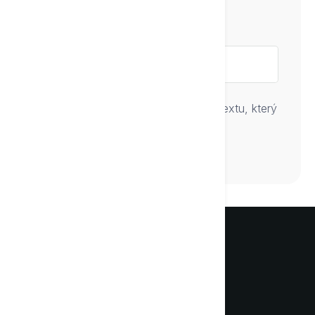
Druh textu
Pro další krok nejprve vyberte druh textu, který
chcete od Textie napsat.
Poznejte svého nového
každodenního AI asistenta