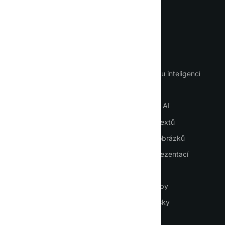
Jazyk
DŮLEŽITÉ
NÁSTROJE
Domů
Chat s umělou inteligencí
Jak používat AI
AI agenti
Přihlášení
Zaměstnanci AI
Vytvoření účtu
Generování textů
Ceník
Generování obrázků
Kontakty
Generátor prezentací
Blog
Překlad PDF
Hlasové služby
ChatGPT česky