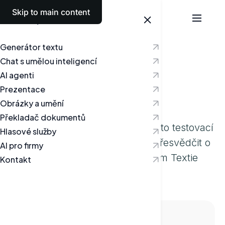
Skip to main content
Česky
Generátor textu
Vyzkoušejte
Chat s umělou inteligencí
AI agenti
Testovací hřiště pro
Prezentace
generování textu
Obrázky a umění
Překladač dokumentů
Pro vaše pohodlí jsme vytvořili toto testovací
Hlasové služby
hřiště, abyste se mohli snadno přesvědčit o
AI pro firmy
síle umělé inteligence, kterou vám Textie
Kontakt
může přinést.
Textie, napiš: