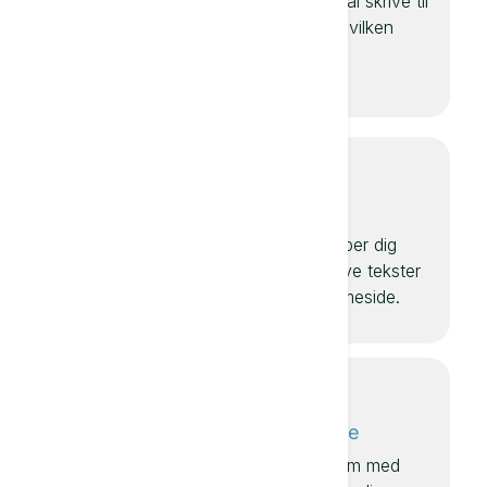
Textie skal skrive til
informationer og
dig og i hvilken
gøre dine papirer
tone.
endnu bedre.
Websider
Textie hjælper dig
med at skrive tekster
til din hjemmeside.
Artikler
Annonce
Det har aldrig
Brainstorm med