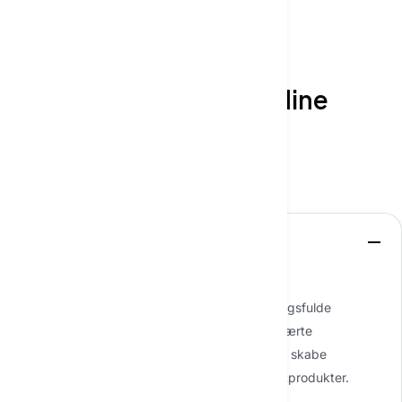
OFTE STILLEDE SPØRGSMÅL
Lad os afklare nogle af dine
spørgsmål
Start samtale
Hvad er kunstig intelligens?
Kunstig intelligens til tekstgenerering er en
maskinlæringsteknologi, der kan skabe meningsfulde
sætninger og tekster baseret på tidligere indlærte
oplysninger. Denne teknologi kan bruges til at skabe
dokumenter, rapporter, artikler og andre tekstprodukter.