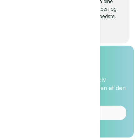
været nemmere at
Textie om dine
skrive nye artikler
reklameidéer, og
til dine blogs,
find den bedste.
magasiner eller
Twitter-tråde.
Prøv Textie
Besøg vores legeplads, og se selv
mulighederne med AI og kvaliteten af den
skrevne tekst.
Åben test-legeplads