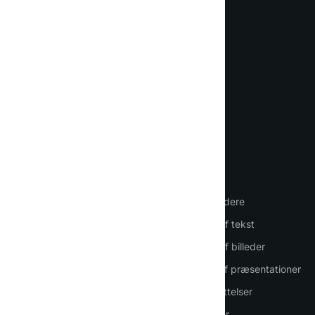
Mød din nye daglige AI-
assistent
Sprog
VIGTIGT
VÆRKTØJ
Hjemmeside
Chat med AI
Sådan bruger du AI
AI-agenter
Log ind
AI-medarbejdere
Registrering
Generering af tekst
Prisfastsættelse
Generering af billeder
Kontaktpersoner
Generation af præsentationer
PDF-oversættelser
Tale-tjenester