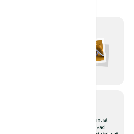
eller noget andet.
Produkttekster
Lad Textie skrive en
perfekt
produktbeskrivelse til
dig, som vil være
konverterende.
Artikler og
E-mails
essays
Det er nemt at
AI kan hjælpe dig
spørge, hvad
med vigtige