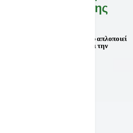
Εξυπηρέτησης
Πελατών
Έξυπνη αυτοματοποίηση που απλοποιεί
τις εργασίες και αυξάνει την
αποδοτικότητα.
Κλείστε Επίδειξη