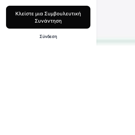
Κλείστε μια Συμβουλευτική
Συνάντηση
Σύνδεση
Υποστήριξη Πολλαπλών
Καναλιών
Η ΤΝ παρέχει γρήγορη, εξατομικευμένη
υποστήριξη σε όλες τις πλατφόρμες.