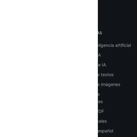
Idioma
IMPORTANTE
HERRAMIENTAS
Página de inicio
Chat con inteligencia artificial
Cómo usar la IA
Agentes de IA
Inicio de sesión
Empleados de IA
Inscripción
Generador de textos
Precios
Generador de imágenes
Contactos
Generador de
presentaciones
Traducción PDF
Servicios vocales
ChatGPT en español