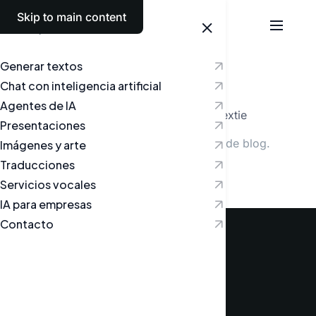
Skip to main content
Español
Català
Generar textos
Chat con inteligencia artificial
Blog
Agentes de IA
Últimas noticias del mundo de la IA y Textie
Presentaciones
No se encontraron publicaciones de blog.
Imágenes y arte
Traducciones
Servicios vocales
IA para empresas
Contacto
Conoce a tu nuevo asistente de
IA para el día a día