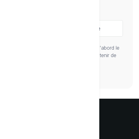
Type de texte
Pour l'étape suivante, sélectionnez d'abord le
type de texte que vous souhaitez obtenir de
Textie pour l'écrire.
Découvrez votre nouvel