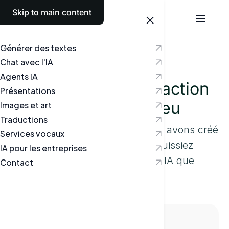
Skip to main content
Français
Générer des textes
Essayer
Chat avec l'IA
Agents IA
Outil d'aide à la rédaction
Présentations
de l'IA - terrain de jeu
Images et art
Traductions
Pour vous faciliter la tâche, nous avons créé
Services vocaux
ce terrain de jeu afin que vous puissiez
IA pour les entreprises
facilement voir la puissance de l'IA que
Contact
Textie peut vous apporter.
Textie, écrivez :