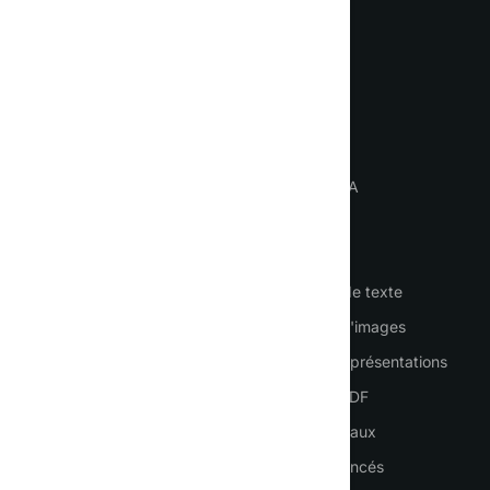
assistant IA au quotidien
Langue
IMPORTANT
OUTILS
Page d'accueil
Chat avec l'IA
Comment utiliser l’IA
Agents IA
Connexion
Employés IA
Inscription
Générateur de texte
Tarification
Génération d'images
Contacts
Générer des présentations
Traduction PDF
Services vocaux
ChatGPT Francés