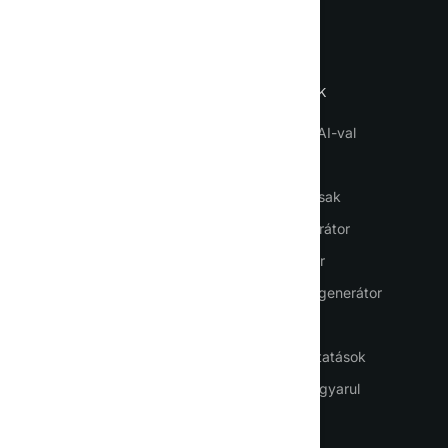
Nyelv
FONTOS
SZERSZÁMOK
Főoldal
Chatelés az AI-val
Az AI használata
AI ügynökök
Bejelentkezés
AI-munkatársak
Regisztráció
Szöveggenerátor
Árképzés
Képgenerátor
Kapcsolatok
Prezentáció generátor
PDF fordítás
Hangszolgáltatások
ChatGPT magyarul