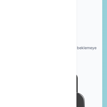
Yapay Zeka
En ihtiyaç duyduğunuz anlarda
kullanılabilir.
Daha hızlı
Sonuçları almak için saatlerce beklemeye
gerek yok