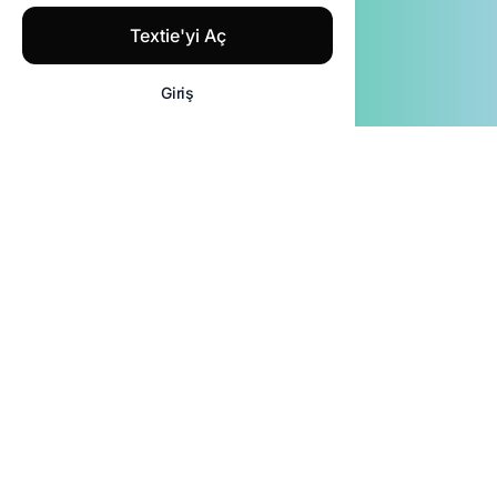
Textie'yi Aç
Giriş
Gelişmiş yapay zeka ile
desteklenen ileri seviye
transkripsiyon hassasiyetini
deneyin
Dakikalar içinde Sesten
Düzenlenebilir Metne