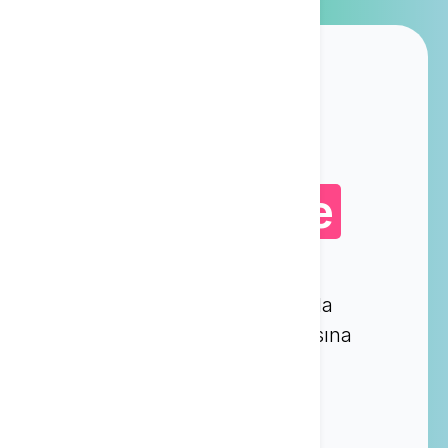
Konuşmadan
Metne ve geri
Yapay Zeka ile
Textie sesin metne tam olarak
dönüştürülmesine ve sonuçlarla
benzersiz bir şekilde çalışılmasına
yardımcı olur.
Bir hesap oluşturun