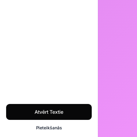
Atvērt Textie
Pieteikšanās