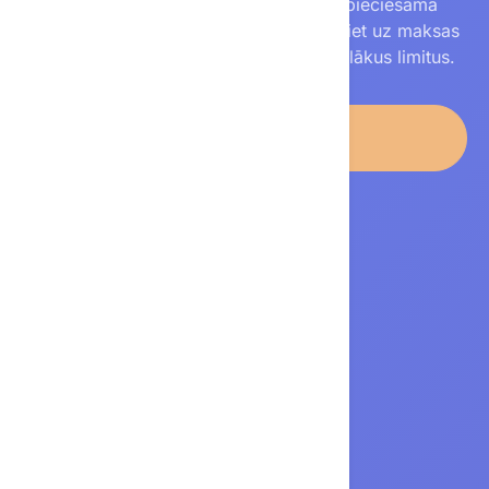
Reģistrējieties tikai ar e‑pastu — nav nepieciešama
maksājumu informācija. Vēlāk varat pāriet uz maksas
plānu, ja vajadzēs vairāk funkciju vai lielākus limitus.
Atvērt ChatGPT
Nav nepieciešama kredītkarte