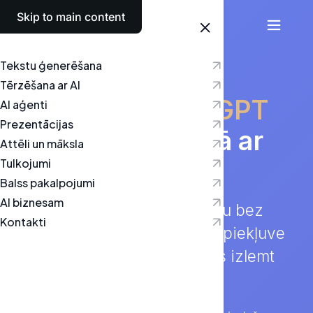
Skip to main content
Latviešu
Tekstu ģenerēšana
Tērzēšana ar AI
Izmēģiniet
ChatGPT
AI aģenti
Prezentācijas
bez maksas
kopā ar
Attēli un māksla
Tulkojumi
Textie
Balss pakalpojumi
AI biznesam
Pārbaudiet mūsu AI tērzēšanu bez
Kontakti
priekšapmaksas. Ierobežota piekļuve
ļauj izpētīt, ko tas spēj, pirms izlemt
par maksas plāna iegādi.