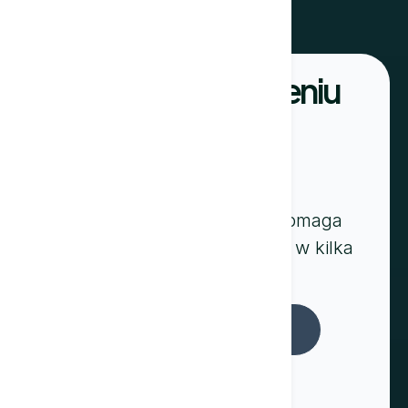
Stwórz W Mgnieniu
Oka
Nasz asystent pisania AI pomaga
tworzyć przekonujące treści w kilka
sekund.
Zacznij tworzyć teksty