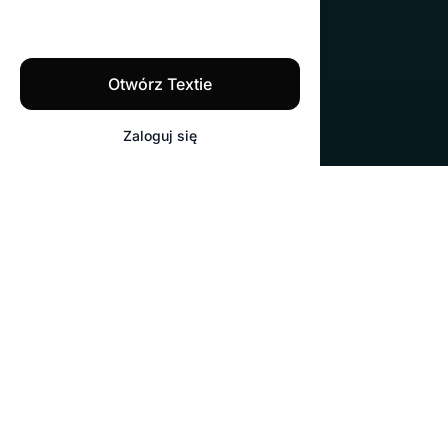
Otwórz Textie
Zaloguj się
Copywriting do każdej pracy
Nieogranicozny copywriting
Textie pomoże Ci napisać wszelkie teksty,
których możesz potrzebować, niezależnie
od tego, czy będzie to opis produktu, e-
mail, czy cokolwiek innego.