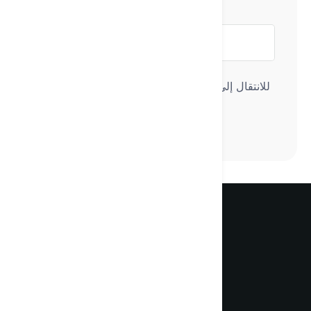
نوع النص
للانتقال إلى الخطوة التالية، اختر أوّلاً نوع النصّ الذي
تريد أن يكتبه لك Textie.
تعرّف على مساعدك الذكي اليومي
الجديد