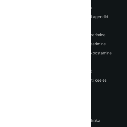
Koduleht
Vestlus AI-ga
Kuidas AI-d kasutada
Tehisintellekti agendid
Logi sisse
AI-töötajad
Registreerimine
Teksti genereerimine
Hinnakujundus
Piltide genereerimine
Kontaktid
Ettekannete koostamine
PDF-tõlked
Häälteenused
ChatGPT eesti keeles
KASUTUSJUHTUMID
TINGIMUSED
Äri
Tingimused
Dokumentide tõlked
Privaatsuspoliitika