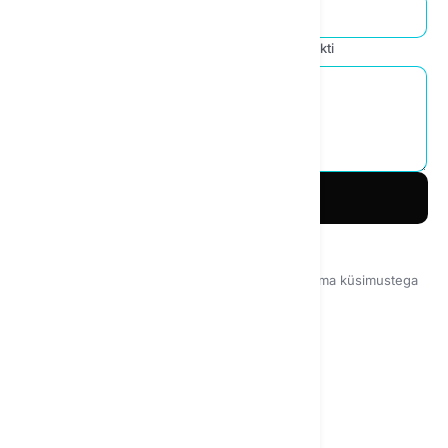
Miks soovite oma ettevõttes kasutada tehisintellekti
Saada päring
Võtke meiega otse ühendust
Võite võtta ühendust meie tugimeeskonnaga oma küsimustega
kontaktvormi või e-posti teel.
b2b@textie.ai
Generative AI s.r.o.
CZ21282625
Kurzova 2222
Praha, Tšehhi Vabariik