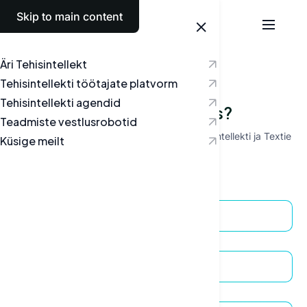
Skip to main content
Eesti
Äri Tehisintellekt
Tehisintellekti töötajate platvorm
Tehisintellekti agendid
Kas teil on küsimus?
Teadmiste vestlusrobotid
Vastame hea meelega teie küsimustele tehisintellekti ja Textie
Küsige meilt
toimimise kohta.
Nimi
E-post
Ettevõte