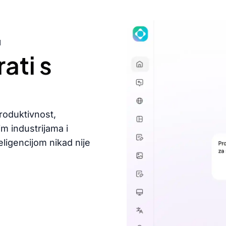
M
ati s
produktivnost,
im industrijama i
ligencijom nikad nije