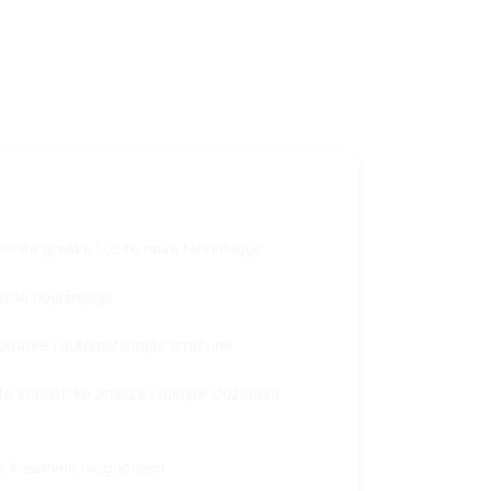
riva
onite greške i učite nove tehnologije
asna objašnjenja
a
podatke i automatizirajte izračune
e statističke analize i rukujte složenom
ite kreativne mogućnosti