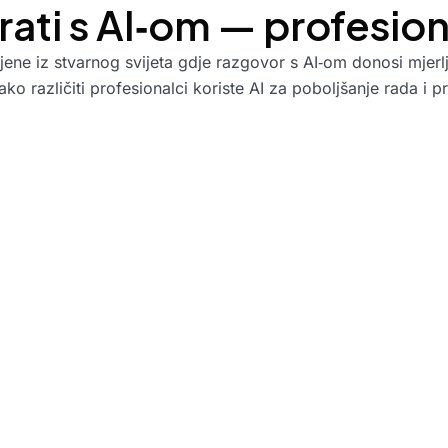
ati s AI‑om — profesio
mjene iz stvarnog svijeta gdje razgovor s AI‑om donosi mjerlj
ko različiti profesionalci koriste AI za poboljšanje rada i p
Učinite svoje
svakodnevne zadatk
dnostavnijima i lakš