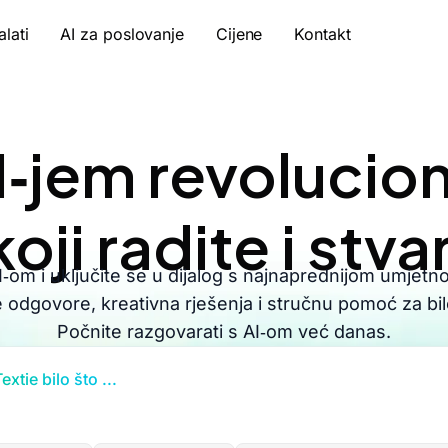
alati
AI za poslovanje
Cijene
Kontakt
I‑jem revolucion
koji radite i stva
‑om i uključite se u dijalog s najnaprednijom umjetn
 odgovore, kreativna rješenja i stručnu pomoć za bilo
Počnite razgovarati s AI‑om već danas.