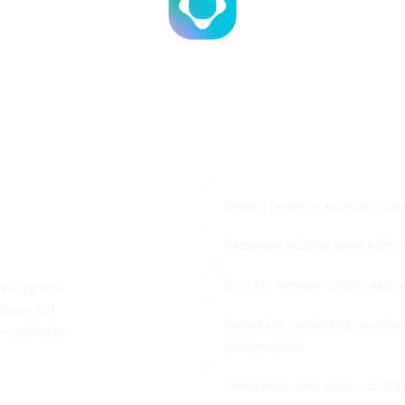
 obzira na problem, AI vas pok
Podrška razvoju
Dobijte pomoć u kodiranju, otkl
izazove
Pojašnjenje pojmova
Razumijte složene teme kroz j
Podrška za analizu podatak
Kreirajte formule, analizirajte 
ako izvrsno
Znanstveni izračuni
ešenja. Od
Rješavajte jednadžbe, obavljajt
 — dobivate
matematikom
Katalizator inovacija
Generirajte nove ideje i istraž