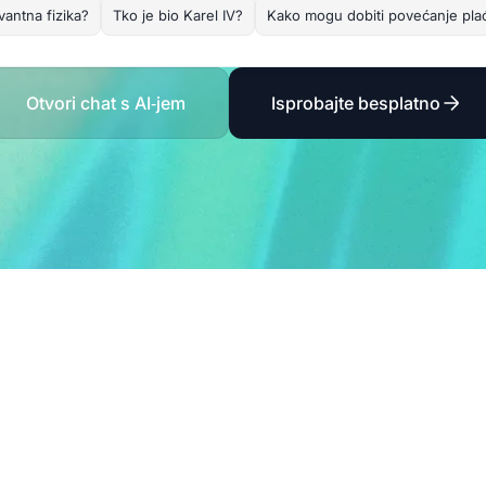
vantna fizika?
Tko je bio Karel IV?
Kako mogu dobiti povećanje pla
Otvori chat s AI‑jem
Isprobajte besplatno