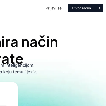
Prijavi se
Otvori račun
ira način
rate
om inteligencijom.
 koju temu i jezik.