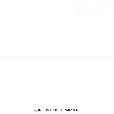
Pretvorite slike i screenshotov
Cjeloviti paket za pisanje
Svaka potreba za pisanjem pok
INDUSTRIJSKE PRIMJENE