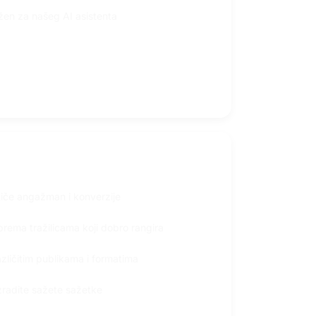
ožen za našeg AI asistenta
potiče angažman i konverzije
i prema tražilicama koji dobro rangira
azličitim publikama i formatima
 izradite sažete sažetke