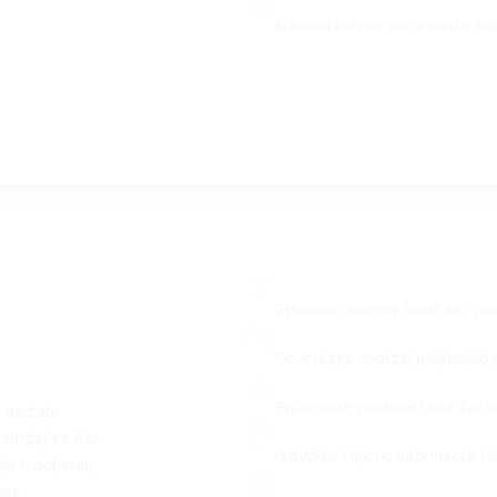
Beskrajne mogućnosti
Nijedan izazov nije previše sl
Marketinški sadržaj
Stvarajte uvjerljiv tekst koji 
Generiranje SEO teksta
Generirajte sadržaj prijateljsk
j
Prilagodba sadržaja
Prilagodite postojeći sadržaj r
, možete
Uvidi iz dokumenata
adržaj za bilo
Izdvojite ključne informacije i
je u dotjeran,
Vizualno izvlačenje teksta
om.