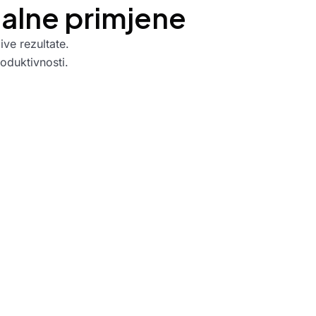
nalne primjene
ive rezultate.
roduktivnosti.
e
ima