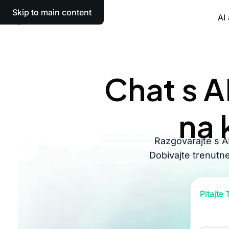
Skip to main content
AI 
Chat s A
na 
Razgovarajte s AI
Dobivajte trenutne