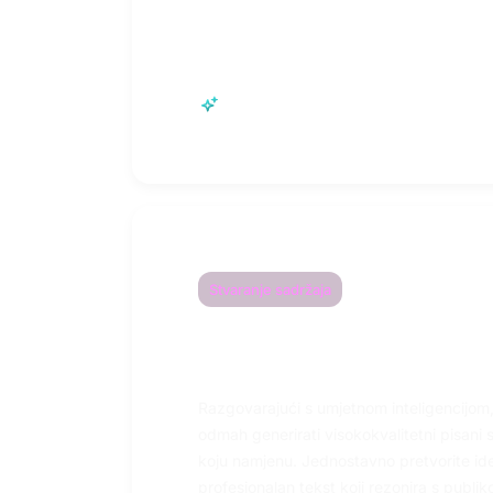
Najsuvremenija AI tehnologija
Stvaranje sadržaja
Odmah generirajte
profesionalni sadrža
Razgovarajući s umjetnom inteligencijom
odmah generirati visokokvalitetni pisani s
koju namjenu. Jednostavno pretvorite ide
profesionalan tekst koji rezonira s publik