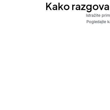
Kako razgovar
Istražite pri
Pogledajte ka
je