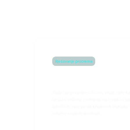
Bez
Rješavanje problema
Savladajte složene 
bez napora
Kada razgovarate s AI‑om, vidjet ćete k
razlaže složene probleme na izvediva rj
tehničkih izazova do kreativnih blokada
stručne smjernice odmah.