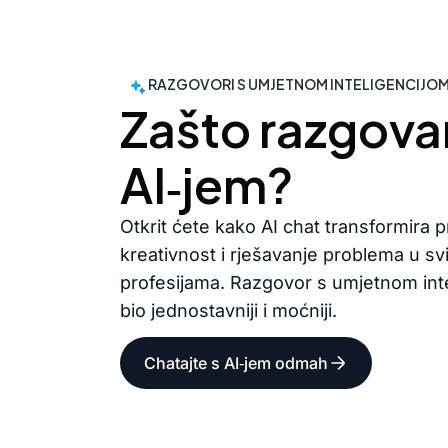
RAZGOVORI S UMJETNOM INTELIGENCIJO
Zašto razgovar
AI‑jem?
Otkrit ćete kako AI chat transformira 
kreativnost i rješavanje problema u sv
profesijama. Razgovor s umjetnom inte
bio jednostavniji i moćniji.
Chatajte s AI‑jem odmah