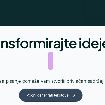
nsformirajte idej
 za pisanje pomaže vam stvoriti privlačan sadrža
Počni generirati tekstove