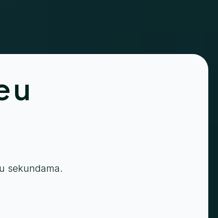
e u
j u sekundama.