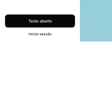
Texto aberto
Iniciar sessão
A REDAÇÃO DO FUTURO
Como é que a Textie
pode facilitar a escrita no
dia a dia?