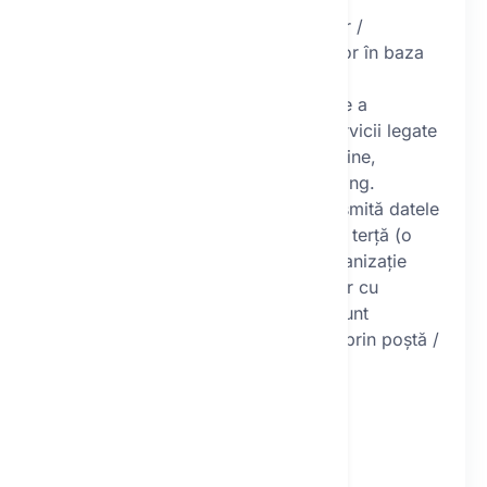
sunt persoane:
implicate în livrarea bunurilor /
serviciilor / efectuarea plăților în baza
contractului,
asigurând servicii de operare a
magazinului online și alte servicii legate
de operarea magazinului online,
asigurând servicii de marketing.
Operatorul intenționează să transmită datele
cu caracter personal către o țară terță (o
țară în afara UE) sau către o organizație
internațională. Destinatarii datelor cu
caracter personal în țările terțe sunt
furnizorii de servicii de trimitere prin poștă /
servicii de cloud.
VI.
Drepturile dvs.