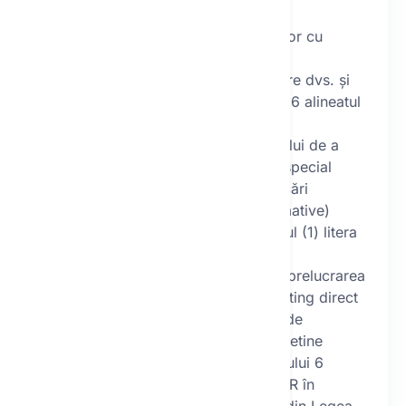
caracter personal
Temelia legală a prelucrării datelor cu
caracter personal este:
îndeplinirea contractului dintre dvs. și
operator conform articolului 6 alineatul
(1) litera b) din GDPR,
interesul legitim al operatorului de a
furniza marketing direct (în special
pentru trimiterea de comunicări
comerciale și buletine informative)
conform articolului 6 alineatul (1) litera
f) din GDPR,
consimțământul dvs. pentru prelucrarea
în scopul furnizării de marketing direct
(în special pentru trimiterea de
comunicări comerciale și buletine
informative) conform articolului 6
alineatul (1) litera a) din GDPR în