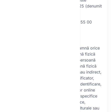
(denumit în continuare „GDPR”) este
Generative AI s.r.o., CUI 21282625 (denumit
în continuare „operatorul”).
adresă: Kurzova 2222/16, Stodůlky, 155 00
Praga
email: support@textie.ai
Datele cu caracter personal înseamnă orice
informații referitoare la o persoană fizică
identificată sau identificabilă; o persoană
fizică identificabilă este o persoană fizică
care poate fi identificată, direct sau indirect,
în special prin referire la un identificator,
cum ar fi un nume, un număr de identificare,
date de localizare, un identificator online
sau unul sau mai multe elemente specifice
ale identității sale fizice, fiziologice,
genetice, psihice, economice, culturale sau