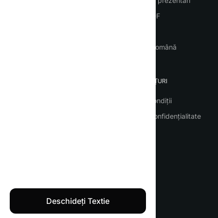
Contacte
Generația de prezentări
Traduceri PDF
Servicii voce
ChatGPT în română
CAZURI DE UTILIZARE
LISTA DE PREȚURI
Afaceri
Termeni și condiții
Traduceri de documente
Politica de confidențialitate
Eseuri
Copywriting
Documente
ChatGPT gratuit
Deschideți Textie
Textie.ai 2026 © Toate drepturile rezervate