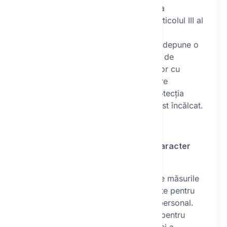
adresa sau adresa de email a
operatorului menționată în articolul III al
acestor condiții.
De asemenea, aveți dreptul de a depune o
plângere la Autoritatea Națională de
Supraveghere a Prelucrării Datelor cu
Caracter Personal, în cazul în care
considerați că dreptul dvs. la protecția
datelor cu caracter personal a fost încălcat.
VII.
Măsuri de securitate a datelor cu caracter
personal
Operatorul declară că a luat toate măsurile
tehnice și organizatorice adecvate pentru
securizarea datelor cu caracter personal.
Operatorul a luat măsuri tehnice pentru