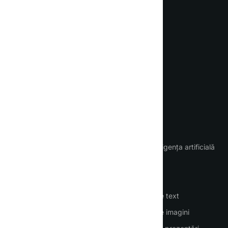
Descoperă noul tău asistent AI
de zi cu zi
Limbă
IMPORTANT
ÎNTREBARE
Pagina principală
Chat cu inteligența artificială
Cum să folosești AI
Agenți AI
Conectare
Angajați AI
Înregistrare
Generator de text
Prețuri
Generator de imagini