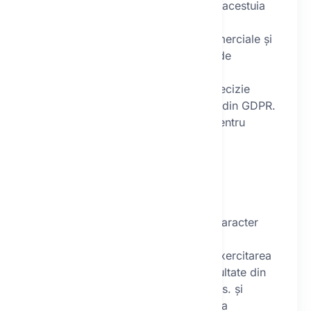
contractului sau îndeplinirea acestuia
din partea operatorului,
trimiterea de comunicări comerciale și
desfășurarea altor activități de
marketing.
Operatorul efectuează luări de decizie
automate în sensul articolului 22 din GDPR.
Ați dat consimțământul expres pentru
această prelucrare.
IV.
Perioada de păstrare a datelor
Operatorul păstrează datele cu caracter
personal:
pe durata necesară pentru exercitarea
drepturilor și obligațiilor rezultate din
relația contractuală dintre dvs. și
operator și pentru exercitarea