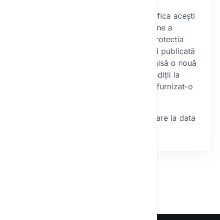
acceptați în întregime.
Operatorul are dreptul de a modifica acești
termeni și condiții. O nouă versiune a
termenilor și condițiilor privind protecția
datelor cu caracter personal va fi publicată
pe site-ul său web și vă va fi trimisă o nouă
versiune a acestor termeni și condiții la
adresa dvs. de email pe care ați furnizat-o
operatorului.
Acești termeni și condiții intră în vigoare la data
de 1.3.2023.