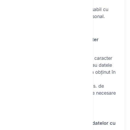
sociale.
Operatorul nu a numit un responsabil cu
protecția datelor cu caracter personal.
II.
Surse și categorii de date cu caracter
personal prelucrate
Operatorul prelucrează datele cu caracter
personal pe care le-ați furnizat sau datele
cu caracter personal pe care le-a obținut în
temeiul îndeplinirii comenzii dvs.
Operatorul prelucrează datele dvs. de
identificare și de contact și datele necesare
pentru îndeplinirea contractului.
III.
Temelie legală și scopul prelucrării datelor cu