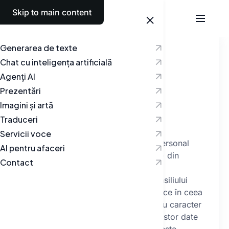
Skip to main content
Română
Generarea de texte
Politica de
Chat cu inteligența artificială
confidențialitate
Agenți AI
Prezentări
I.
Imagini și artă
Traduceri
Dispoziții generale
Servicii voce
Operatorul datelor cu caracter personal
AI pentru afaceri
conform articolului 4 alineatul (7) din
Contact
Regulamentul (UE) 2016/679 al
Parlamentului European și al Consiliului
privind protecția persoanelor fizice în ceea
ce privește prelucrarea datelor cu caracter
personal și libera circulație a acestor date