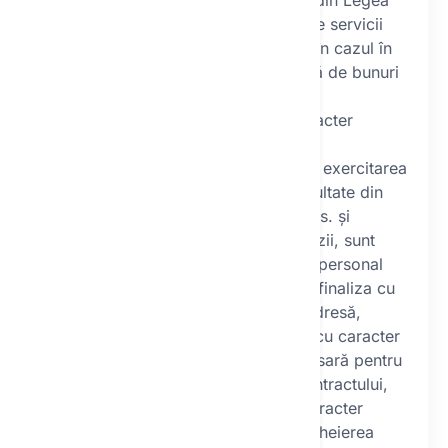
legătură cu § 7 alineatul (2) din Legea
nr. 480/2004 privind anumite servicii
ale societății informaționale în cazul în
care nu ați plasat o comandă de bunuri
sau servicii.
Scopul prelucrării datelor cu caracter
personal este:
îndeplinirea comenzii dvs. și exercitarea
drepturilor și obligațiilor rezultate din
relația contractuală dintre dvs. și
operator; la plasarea comenzii, sunt
necesare datele cu caracter personal
care sunt necesare pentru a finaliza cu
succes comanda (nume și adresă,
contact), furnizarea datelor cu caracter
personal este o cerință necesară pentru
încheierea și îndeplinirea contractului,
fără furnizarea datelor cu caracter
personal nu este posibilă încheierea