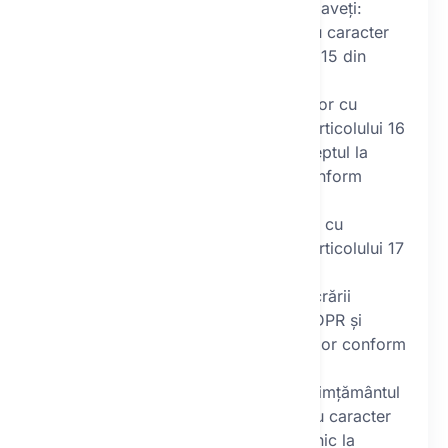
În condițiile prevăzute de GDPR, aveți:
dreptul de acces la datele cu caracter
personal conform articolului 15 din
GDPR,
dreptul de rectificare a datelor cu
caracter personal conform articolului 16
din GDPR sau, după caz, dreptul la
restricționarea prelucrării conform
articolului 18 din GDPR,
dreptul de ștergere a datelor cu
caracter personal conform articolului 17
din GDPR,
dreptul de a vă opune prelucrării
conform articolului 21 din GDPR și
dreptul la portabilitatea datelor conform
articolului 20 din GDPR,
dreptul de a vă retrage consimțământul
pentru prelucrarea datelor cu caracter
personal în scris sau electronic la