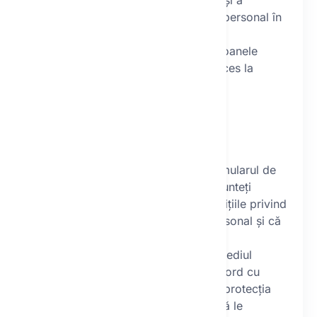
securizarea depozitelor de date și a
depozitelor de date cu caracter personal în
format fizic.
Operatorul declară că doar persoanele
autorizate de către acesta au acces la
datele cu caracter personal.
VIII.
Dispoziții finale
Prin trimiterea comenzii prin formularul de
comandă online, confirmați că sunteți
familiarizat/ă cu termenii și condițiile privind
protecția datelor cu caracter personal și că
le acceptați în întregime.
Prin bifarea acordului prin intermediul
formularului online, sunteți de acord cu
acești termeni și condiții privind protecția
datelor cu caracter personal și că le