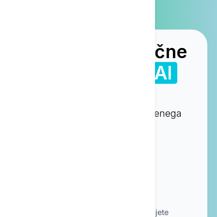
Ustvarite privlačne
predstavitve z
AI
Textie lahko ustvari čudovite
predstavitve na podlagi vstavljenega
izhodiščnega besedila.
Ustvarite račun
Kadarkoli
Na voljo, ko ga najbolj potrebujete