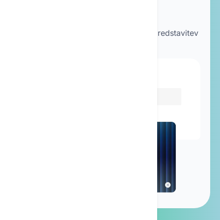
Razumevanje
Kako naj bi bila videti dobra predstavitev