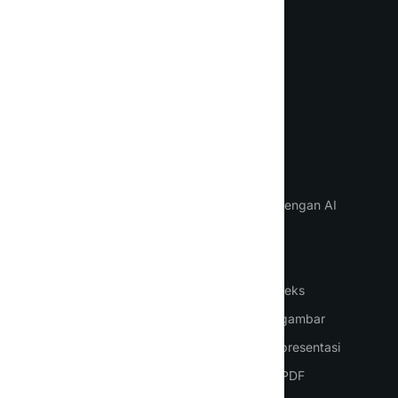
Kenali asisten AI harian baru
Anda
Bahasa
PENTING
PERALATAN
Beranda
Mengobrol dengan AI
Cara menggunakan AI
Agen AI
Masuk
Karyawan AI
Pendaftaran
Pembuatan teks
Harga
Pembuatan gambar
Kontak
Pembuatan presentasi
Terjemahan PDF