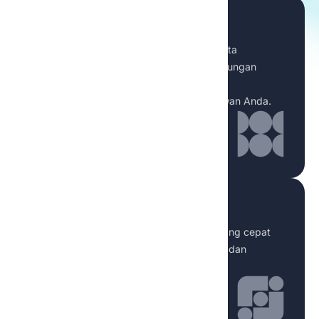
Chatbot Perusahaan
Terapkan chatbot yang dilatih dengan data
perusahaan Anda untuk memberikan dukungan
pelanggan yang lebih cepat atau berbagi
pengetahuan perusahaan dengan karyawan Anda.
Chatbot pelanggan
Libatkan pelanggan 24/7 dengan chat yang cepat
dan andal yang meningkatkan dukungan dan
konversi.