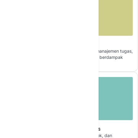
Meningkatkan Produktivitas Tim
Agen AI mengotomatiskan penjadwalan dan manajemen tugas,
memungkinkan tim untuk fokus pada aktivitas berdampak
tinggi dan bekerja lebih efisien.
Menyederhanakan Manajemen Inventaris
Agen AI memprediksi permintaan, melacak stok, dan