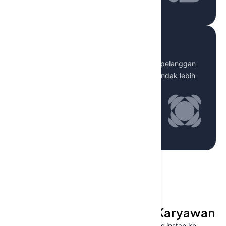
Intelijen merek
Pantau penyebutan merek dan sentimen pelanggan
untuk melindungi reputasi Anda dan bertindak lebih
cepat.
PLATFORM AI
Platform AI untuk Setiap Karyawan
Berikan tim Anda alat AI yang aman dan akses instan ke