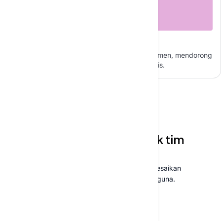
Dan Masih Banyak Lagi...
Agen AI mengubah operasi di seluruh departemen, mendorong
efisiensi, dan mendukung tujuan bisnis strategis.
CHATBOT PERUSAHAAN
Chatbot perusahaan untuk tim
Anda
Dukungan berbasis AI yang langsung menyelesaikan
pertanyaan dan meningkatkan interaksi pengguna.
Pesan konsultasi