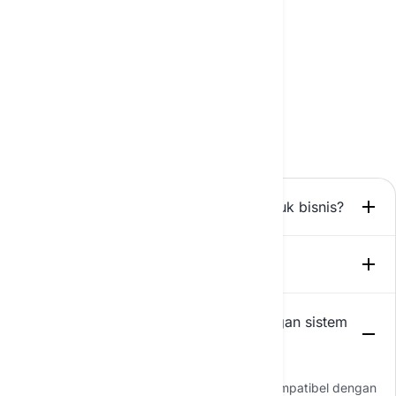
PERTANYAAN YANG SERING DIAJUKAN
Mari jelaskan beberapa
pertanyaan Anda
Pesan konsultasi
Apa manfaat yang dibawa solusi AI untuk bisnis?
Apa itu Platform AI Karyawan?
Apakah AI Anda dapat terintegrasi dengan sistem
kami saat ini?
Ya, solusi AI kami dirancang untuk sangat kompatibel dengan