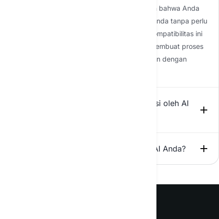
sebagian besar sistem yang ada, memastikan bahwa Anda
dapat meningkatkan kemampuan teknologi Anda tanpa perlu
merombak total infrastruktur Anda saat ini. Kompatibilitas ini
mengurangi waktu henti dan biaya transisi, membuat proses
integrasi menjadi efisien dan efektif. Kami akan dengan
senang hati melihat kasus spesifik Anda.
Tugas apa saja yang dapat diotomatisasi oleh AI
dalam bisnis?
Seberapa mudah menggunakan solusi AI Anda?