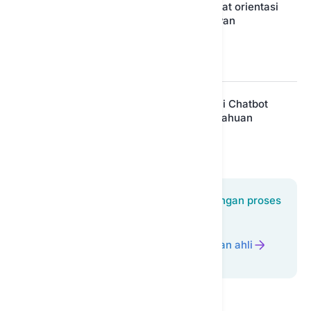
Dukungan otomatis
Percepat orientasi
24/7
karyawan
Integrasi dengan
Jelajahi Chatbot
sistem yang ada
Pengetahuan
Terapkan asisten yang disesuaikan dengan proses
Anda dengan bantuan tim kami.
Bicara dengan ahli