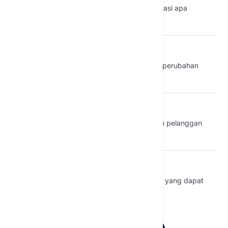
Ukur tren sentimen dan identifikasi apa
yang mempengaruhi persepsi.
Notifikasi cerdas
Dapatkan notifikasi saat terjadi perubahan
penting atau lonjakan.
Manajemen ulasan
Kumpulkan dan tanggapi ulasan pelanggan
di satu tempat.
Wawasan tren
Rangkum tren dan buat laporan yang dapat
ditindaklanjuti oleh tim Anda.