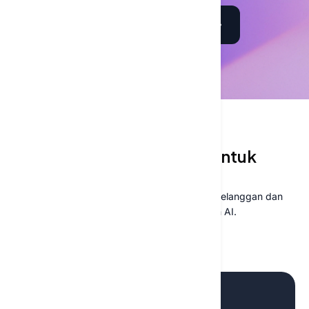
Dapatkan konsultasi gratis
SOLUSI AI KAMI
Solusi AI yang dirancang untuk
dampak bisnis nyata
Dari produktivitas internal hingga dukungan pelanggan dan
wawasan merek, bekerja lebih cerdas dengan AI.
Hubungi tim kami
Platform AI Karyawan