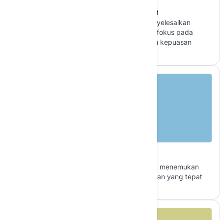
Menyederhanakan Dukungan Pelanggan
Agen AI menangani pertanyaan rutin dan menyelesaikan
masalah, memungkinkan agen manusia untuk fokus pada
pertanyaan yang kompleks dan meningkatkan kepuasan
pelanggan.
Mengotomatiskan Analisis Data
Agen AI dengan cepat memproses data untuk menemukan
wawasan, membantu bisnis membuat keputusan yang tepat
dan mengoptimalkan strategi dengan mudah.