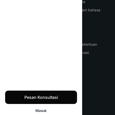
Layanan suara
ChatGPT dalam bahasa
Indonesia
KASUS PENGGUNAAN
KETENTUAN
Bisnis
Syarat dan Ketentuan
Terjemahan dokumen
Kebijakan privasi
Esai
Penulisan naskah
Makalah
ChatGPT Gratis
Pesan Konsultasi
Textie.ai 2026 © Hak Cipta Dilindungi
Masuk