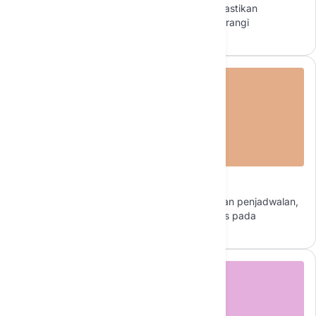
mengotomatiskan pengisian ulang untuk memastikan
manajemen inventaris yang efisien dan mengurangi
pemborosan.
Mengotomatiskan Tugas Administratif
Agen AI menangani tugas seperti entri data dan penjadwalan,
memungkinkan pemilik usaha kecil untuk fokus pada
pertumbuhan dan keterlibatan pelanggan.