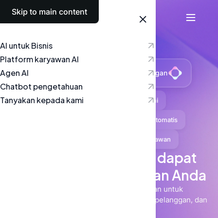
Skip to main content
Bahasa Indonesia
AI untuk Bisnis
Platform karyawan AI
Agen AI
Hitung dan jawab pertanyaan pelanggan
Chatbot pengetahuan
Tanyakan kepada kami
Otomatiskan rutinitas harian kami
Jawab pertanyaan pelanggan secara otomatis
Jelaskan dan jawab pertanyaan karyawan
AI untuk bisnis, yang dapat
memajukan perusahaan Anda
Alat AI, agen, dan chatbot yang aman untuk
mengotomatiskan pekerjaan, mendukung pelanggan, dan
memberikan hasil nyata.