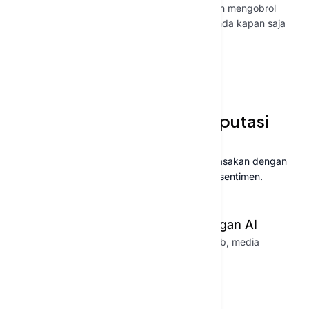
umum dan kurangi beban
membuka dan mengobrol
dukungan
dengan AI Anda kapan saja
INTELIJEN MEREK
Tetap unggul dalam reputasi
merek Anda
Pahami apa yang pelanggan katakan dan rasakan dengan
pemantauan waktu nyata dan analisis sentimen.
Pemantauan merek dengan AI
Lacak penyebutan merek di web, media
sosial, dan ulasan.
Pelacakan sentimen