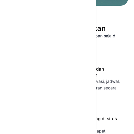
CHATBOT PELANGGAN
Chatbot yang menjual,
mendukung, dan melibatkan
Berikan bantuan instan kepada pelanggan kapan saja di
seluruh situs web Anda.
Dukungan e-commerce
Pemesanan dan
keanggotaan
Jawab pertanyaan produk
Tangani reservasi, jadwal,
dan pandu pembelian
dan pendaftaran secara
otomatis
Otomatisasi layanan
Chat langsung di situs
pelanggan
web
Selesaikan permintaan
Pengunjung dapat