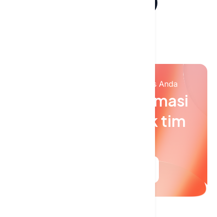
Hubungi tim kami
Agen AI yang mendukung bisnis Anda
Mari rancang otomasi
yang tepat untuk tim
Anda
Jadwalkan pertemuan