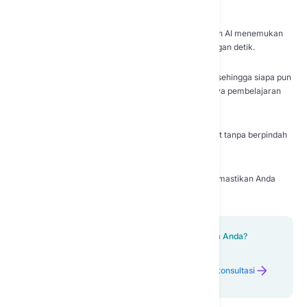
sepenuhnya dalam kendali Anda.
Basis pengetahuan perusahaan
Hubungkan dokumen internal Anda dan biarkan AI menemukan
jawaban, kebijakan, dan informasi dalam hitungan detik.
Mudah digunakan
Kami menyederhanakan pekerjaan dengan AI sehingga siapa pun
di tim Anda dapat segera memulai dengan kurva pembelajaran
minimal.
Semua dalam satu ruang kerja
Akses semua alat AI favorit Anda di satu tempat tanpa berpindah
antar platform.
Selalu terbaru
Dapatkan model terbaru dan terkuat untuk memastikan Anda
selalu memenuhi standar terkini.
Ingin melihat bagaimana ini bisa bekerja untuk tim Anda?
Hubungi kami dan kami akan memandu Anda.
Pesan konsultasi