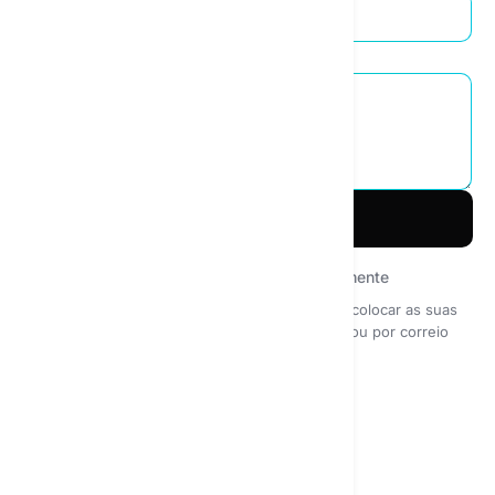
Por que você quer usar IA na sua empresa
Enviar consulta
Entre em contato conosco diretamente
Pode contactar a nossa equipa de apoio para colocar as suas
questões através do formulário de contacto ou por correio
eletrónico.
b2b@textie.ai
Generative AI s.r.o.
CZ21282625
Kurzova 2222
Praga, República Tcheca