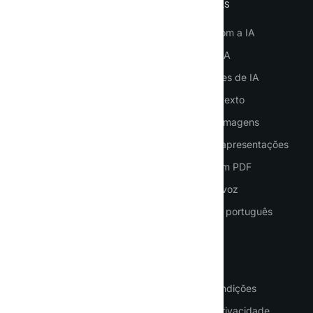
IMPORTANT
FERRAMENTAS
Homepage
Conversar com a IA
Como usar a IA
Agentes de IA
Entrar
Colaboradores de IA
Registo
Geração de texto
Preços
Geração de imagens
Contactos
Geração de apresentações
Traduções em PDF
Serviços de voz
ChatGPT em português
CASOS DE UTILIZAÇÃO
CONDIÇÕES
Negócios
Termos e condições
Tradução de documentos
Política de privacidade