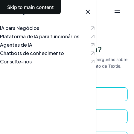
Skip to main content
Português
IA para Negócios
Plataforma de IA para funcionários
Agentes de IA
Tem uma pergunta?
Chatbots de conhecimento
Teremos todo o gosto em responder às suas perguntas sobre
Consulte-nos
inteligência artificial e sobre o funcionamento da Textie.
Nome
Correio eletrónico
Empresa