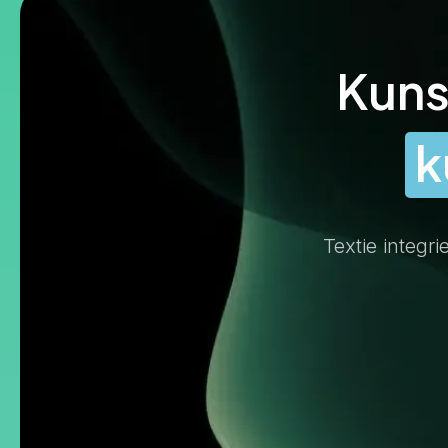
Kuns
k
Textie integri