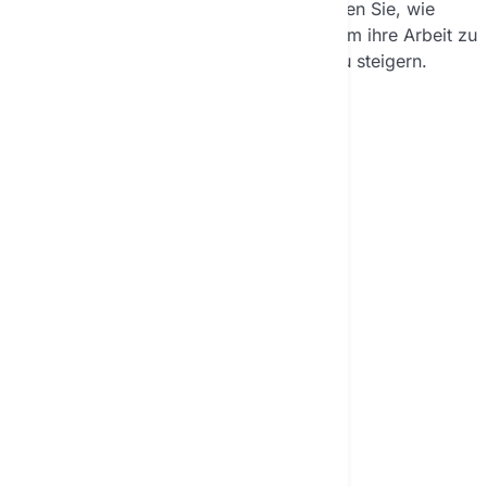
messbare Ergebnisse liefern. Erfahren Sie, wie
verschiedene Berufsgruppen KI nutzen, um ihre Arbeit zu
verbessern und die Produktivität zu steigern.
Machen Sie Ihre
täglichen Aufgaben
einfacher und leichter
KI-Chat öffnen