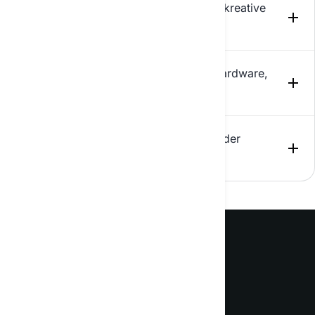
Sprache versteht, hilft eine klare und direkte
Welche Fähigkeiten hat der KI-Chat für kreative
Ausdrucksweise, genau das zu bekommen, was Sie
und analytische Arbeit?
brauchen.
Benötige ich spezielle Software oder Hardware,
um den KI-Chat zu nutzen?
Wie geht der KI-Chat mit technischen oder
spezialisierten Themen um?
Lernen Sie Ihren neuen
alltäglichen KI-Assistenten