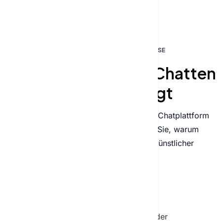
EINFACHE, TRANSPARENTE PREISE
Warum Textie beim Chatten
mit KI überzeugt
Vergleichen Sie Texties umfassende KI‑Chatplattform
mit anderen Lösungen und erfahren Sie, warum
Fachleute uns für das Chatten mit künstlicher
Intelligenz bevorzugen.
Alle Funktionen inklusive, ohne Limits oder