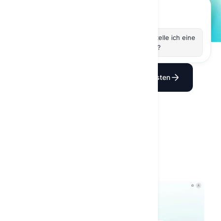
Was ist
Wer war
Wie erstelle ich eine
Quantenphysik?
Karl IV.?
Website?
KI-Chat öffnen
Kostenlos testen