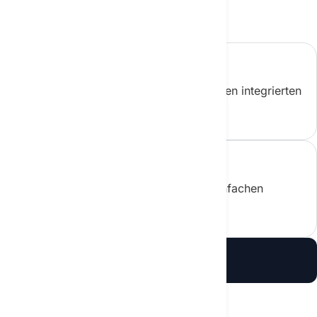
Kompromisse.
Mehr anzeigen
Fortschrittliche KI-Modelle mit begrenzten integrierten
Tools.
Mehr anzeigen
Grundlegende KI-Funktionen für den einfachen
Alltagsgebrauch.
Mehr anzeigen
Kostenlos testen