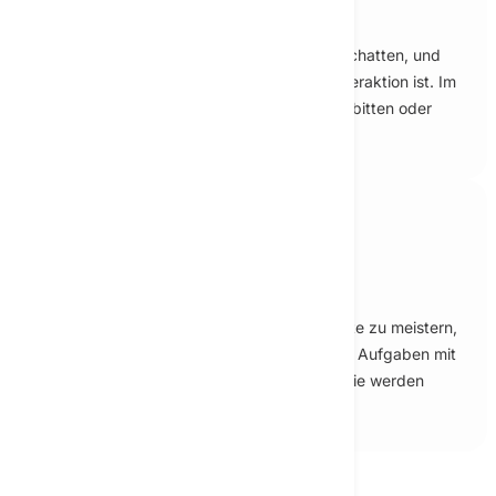
Starten Sie Ihr erstes Gespräch
Beginnen Sie, mit künstlicher Intelligenz zu chatten, und
erleben Sie, wie natürlich und intuitiv die Interaktion ist. Im
KI‑Chat können Sie Fragen stellen, um Hilfe bitten oder
Ideen mühelos weiterentwickeln.
Schritt 3
Erreichen Sie Ihre Ziele schneller
Chatten Sie mit der KI, um komplexe Projekte zu meistern,
Inhalte zu erzeugen, Probleme zu lösen und Aufgaben mit
bislang ungeahnter Effizienz zu erledigen. Sie werden
schneller Ergebnisse sehen als je zuvor.