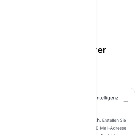
HÄUFIG GESTELLTE FRAGEN
Lassen Sie uns einige Ihrer
Fragen klären
Gespräch starten
Wie kann ich anfangen, mit künstlicher Intelligenz
zu chatten?
Ein Gespräch mit KI zu beginnen ist einfach
. Erstellen Sie
zunächst ein Konto bei Textie, indem Sie Ihre E-Mail-Adresse