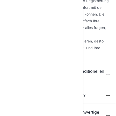
angeben und ein Passwort festlegen. Nach der Registrierung
navigieren Sie zum KI-Chat-Bereich, wo Sie sofort mit der
Eingabe Ihrer Fragen oder Anfragen beginnen können. Die
Oberfläche ist intuitiv gestaltet – geben Sie einfach Ihre
Nachricht ein und die KI antwortet. Sie können alles fragen,
von Allgemeinwissen bis zu spezifischen
Problemlösungsaufgaben. Je mehr Sie interagieren, desto
besser versteht die KI Ihren Kommunikationsstil und Ihre
Präferenzen.
Was unterscheidet KI-Gespräche von traditionellen
Chatbots?
Welchen Datenschutz bietet der KI-Chat?
Was sind die besten Methoden, um hochwertige