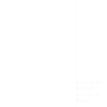
LOSLEGEN: CHATTEN MIT KI
Beginnen Sie noch heute mit
dem Chatten mit künstlicher
Intelligenz
Schließen Sie sich Tausenden von Fachleuten an, die
bereits mit künstlicher Intelligenz chatten, um
intelligenter, schneller und kreativer zu arbeiten. Im
Dialog mit der KI eröffnen sich völlig neue
Möglichkeiten.