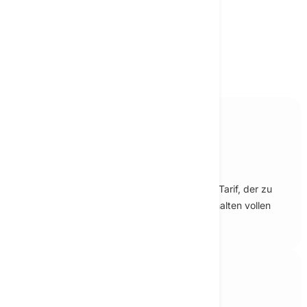
Jetzt starten
Schritt 1
Bei Textie registrieren
Erstellen Sie Ihr Konto und wählen Sie einen Tarif, der zu
Ihren Anforderungen passt. Alle Tarife beinhalten vollen
Zugriff auf den KI‑Chat unserer Plattform.
Schritt 2