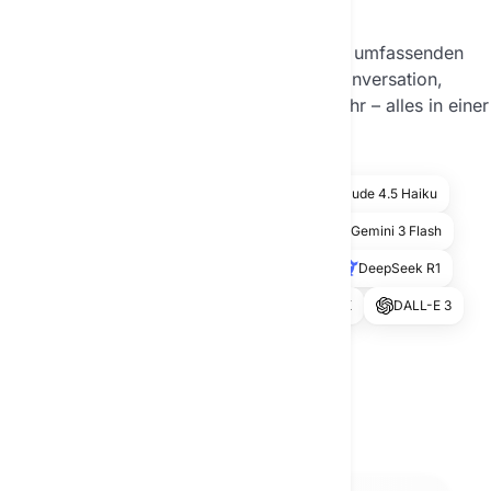
KI chatten
Mit Textie erhalten Sie Zugang zu einer umfassenden
Auswahl moderner KI‑Modelle für Konversation,
Content‑Erstellung, Bilderzeugung und mehr – alles in einer
Plattform.
GPT-5
GPT o3
GPT-4o
Claude 4.5 Haiku
Claude 4.6 Sonnet
Gemini 3.1 Pro
Gemini 3 Flash
Llama-3.3 70B
Mistral Large 2
DeepSeek R1
Nova Pro
Stable Diffusion 3
FLUX
DALL-E 3
und vieles mehr