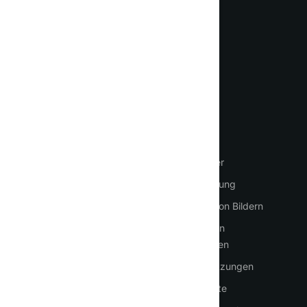
kennen
Sprache
WICHTIG
LEISTUNGEN
Startseite
Chat mit AI
So nutzen Sie KI
KI-Agenten
Anmeldung
KI-Mitarbeiter
Registrieren
Textgenerierung
Preisgestaltung
Erzeugung von Bildern
Kontakt
Erstellung von
Präsentationen
PDF-Übersetzungen
Sprachdienste