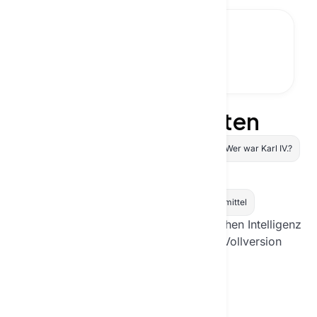
Lassen Sie uns chatten
Wie berechnet man den Return on Investment?
Wer war Karl IV.?
Wie mache ich meine Website schneller?
Schreibe 5 Beispiele für kohlenhydratarme Lebensmittel
Erweitern Sie das Potenzial der Künstlichen Intelligenz
ohne jegliche Einschränkungen auf die Vollversion
von Textie.
Zu Textie