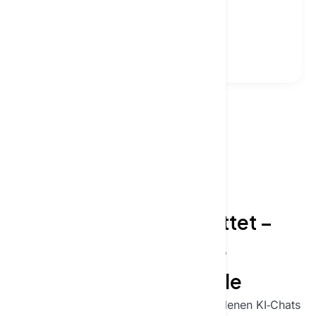
professionellen Ergebnissen
Ergebnisse in Unternehmensqualität
BRANCHENANWENDUNGEN
Wie man mit KI chattet –
professionelle
Anwendungsfälle
Entdecken Sie reale Anwendungen, in denen KI‑Chats