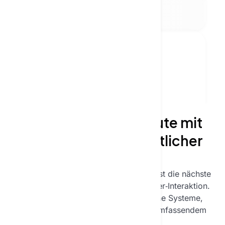
Textie AI‑Plattform
Chat mit KI – Ihre Komplettlösung
Textie bietet eine umfassende KI‑Plattform, die über reinen Chat
hinausgeht. Hier erleben Sie eine Suite an KI‑Tools, die Ihre
Produktivität und Kreativität steigern.
ÜBER DAS CHATTEN MIT KI
Beginnen Sie noch heute mit
dem Chatten mit künstlicher
Intelligenz
Das Chatten mit künstlicher Intelligenz ist die nächste
Entwicklungsstufe der Mensch‑Computer‑Interaktion.
Im Textie‑Chat erleben Sie fortschrittliche Systeme,
die natürliches Sprachverständnis mit umfassendem
Fachwissen vereinen.