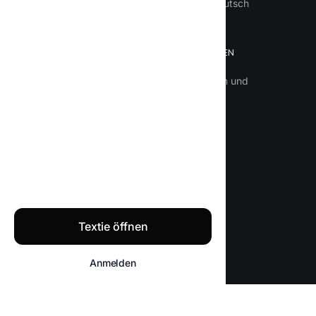
ChatGPT Deutsch
ANWENDUNGSFÄLLE
BEDINGUNGEN
Business
Bedingungen und
Konditionen
Dokumente Übersetzungen
Datenschutz
Aufsätze
Werbetexten
Unterlagen
ChatGPT kostenlos
Textie öffnen
Textie.ai 2026 © Alle Rechte vorbehalten
Anmelden