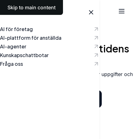
Skip to main content
Svenska
AI för företag
AI-AGENTER
AI-plattform för anställda
AI-agenter
är framtidens
AI-agenter
Kunskapschattbotar
arbetssätt
Fråga oss
Intelligent automation som effektiviserar uppgifter och
ökar effektiviteten.
Boka en konsultation