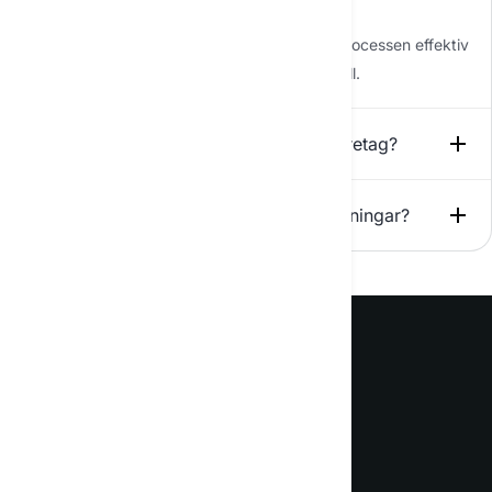
Denna kompatibilitet minskar driftstopp och
övergångskostnader, vilket gör integrationsprocessen effektiv
och smidig. Vi ser gärna över ditt specifika fall.
Vilka uppgifter kan AI automatisera i företag?
Hur enkelt är det att använda era AI-lösningar?
Möt din nya AI-assistent för
vardagen