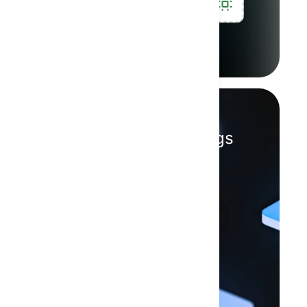
Skalbar
Växer med ditt företags
behov.