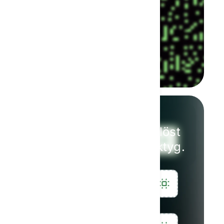
Enkel integration
Agenter ansluter sömlöst
till dina befintliga verktyg.