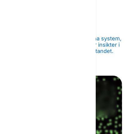
Automatisera
rutinprocesser
AI-agenter integreras enkelt i dina system,
automatiserar processer och ger insikter i
realtid för att förbättra beslutsfattandet.
Smarta insikter
AI analyserar data för
bättre beslut.