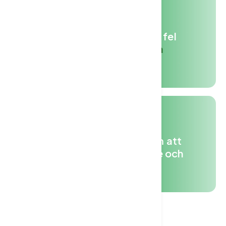
Minska risken för mänskliga fel
med konsekventa
AI-drivna
processer
.
Öka
produktiviteten
genom att
hantera uppgifter snabbare och
mer exakt.