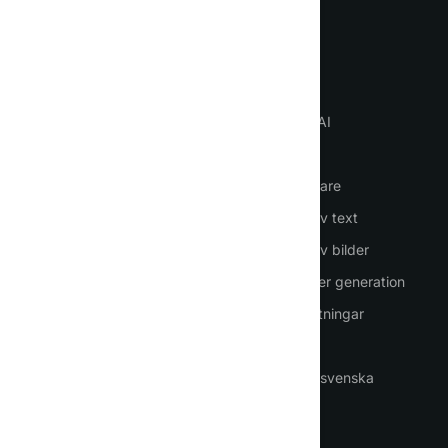
Språk
VIKTIGT
VERKTYG
Hemsida
Chatta med AI
Så använder du AI
AI-agenter
Logga in
AI-medarbetare
Registrering
Generering av text
Prissättning
Generering av bilder
Kontakter
Presentationer generation
PDF-översättningar
Rösttjänster
ChatGPT på svenska
ANVÄNDNINGSFALL
VILLKOR