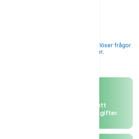
Automatisera
rutinprocesser
AI-driven support som omedelbart löser frågor
och förbättrar användarinteraktioner.
Frigör
värdefull tid
genom att
automatisera manuella uppgifter.