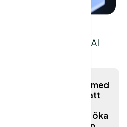
Stärk ditt team med AI
Utrusta ditt team med
AI-verktyg för att
effektivisera
arbetsflöden och öka
produktiviteten.