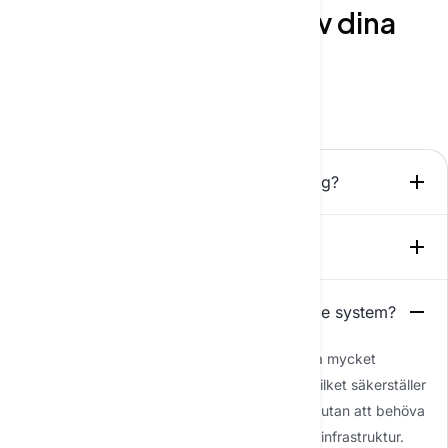
Låt oss klargöra några av dina
frågor
Starta konversation
Vilka fördelar ger AI-lösningar till företag?
Vad är Employee AI Platform?
Kan er AI integreras med våra nuvarande system?
Ja, våra AI-lösningar är utformade för att vara mycket
kompatibla med de flesta befintliga system, vilket säkerställer
att du kan förbättra dina tekniska möjligheter utan att behöva
göra en fullständig översyn av din nuvarande infrastruktur.