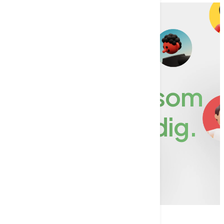
Sömlös integration
AI-agenter som
arbetar för dig.