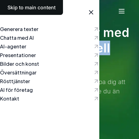
Skip to main content
Svenska
Skriv uppsatser med
Generera texter
Chatta med AI
hjälp av
artificiell
AI-agenter
Presentationer
intelligens
Bilder och konst
Översättningar
Rösttjänster
Vår artificiella intelligens kan hjälpa dig att
AI för företag
skriva en uppsats om vilket ämne du än
Kontakt
behöver.
24/7
AI finns här när det behövs