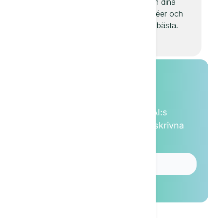
enklare att skriva
Textie om dina
nya artiklar till dina
annonsidéer och
bloggar, tidskrifter
hitta den bästa.
eller Twitter-trådar.
Prova Textie
Besök vår lekplats och se själv AI:s
kapacitet och kvaliteten på den skrivna
texten.
Öppen testlekplats