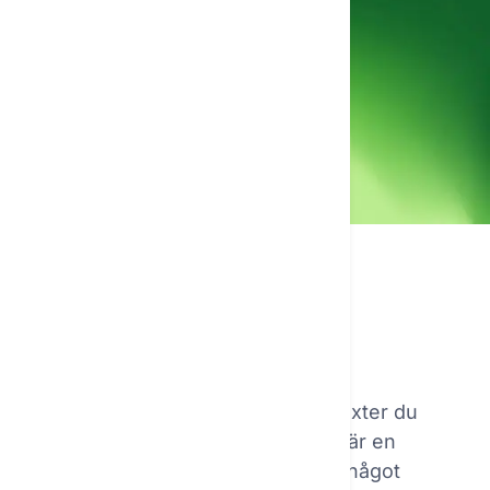
80%
av tid sparad med AI
Copywriting för alla arbeten
Oändliga alternativ för
copywriting
Textie hjälper dig att skriva alla texter du
behöver just nu. Oavsett om det är en
produktbeskrivning, e-post eller något