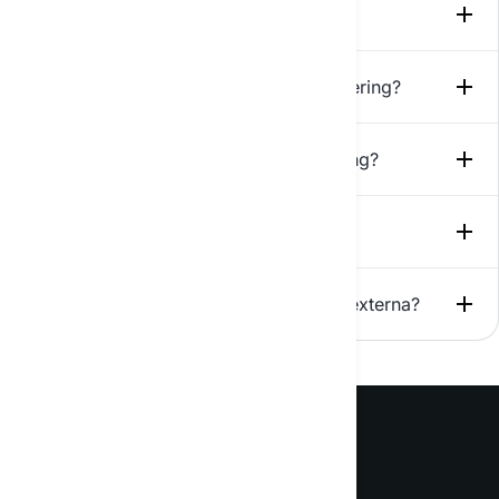
Hur fungerar AI-textgenerering?
Vilka fördelar erbjuder AI för textgenerering?
Vad finns det för exempel på användning?
Är tjänsten betald?
Vilken är kvaliteten på de genererade texterna?