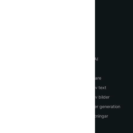
Möt din nya AI-assistent för
vardagen
Språk
VIKTIGT
VERKTYG
Hemsida
Chatta med AI
Så använder du AI
AI-agenter
Logga in
AI-medarbetare
Registrering
Generering av text
Prissättning
Generering av bilder
Kontakter
Presentationer generation
PDF-översättningar
Rösttjänster