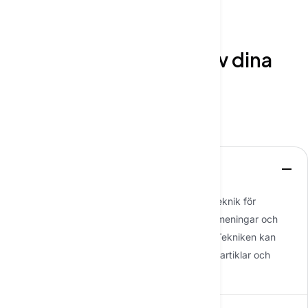
VANLIGA FRÅGOR
Låt oss klargöra några av dina
frågor
Starta konversation
Vad är artificiell intelligens?
Artificiell intelligens för textgenerering är en teknik för
maskininlärning som kan skapa meningsfulla meningar och
texter baserat på tidigare inlärd information. Tekniken kan
användas för att skapa dokument, rapporter, artiklar och
andra textprodukter.