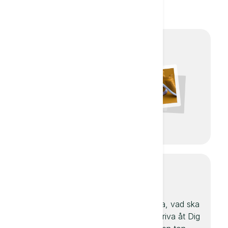
annat.
Produkttexter
Låt Textie skriva en
perfekt
produktbeskrivning
för dig som kommer
att konvertera.
Artiklar och
E-post
uppsatser
Lätt fråga, vad ska
AI kan hjälpa dig
Textie skriva åt Dig
med viktig