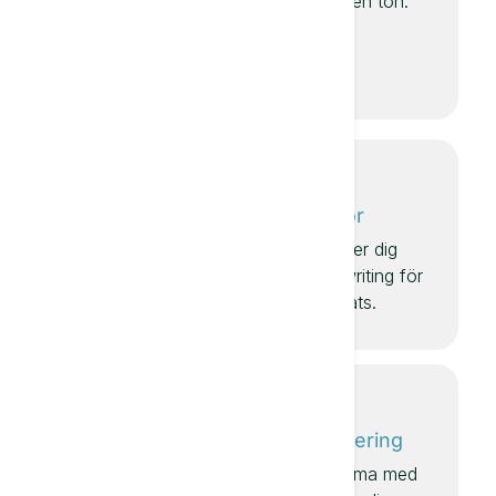
och i vilken ton.
information och ge
dig ännu bättre
papper.
Webbsidor
Textie hjälper dig
med copywriting för
din webbplats.
Artiklar
Annonsering
Det har aldrig varit
Brainstorma med