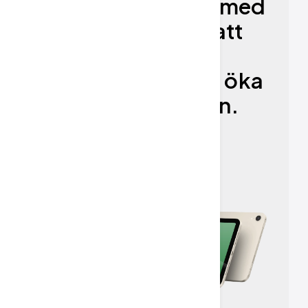
Utrusta ditt team med
AI-verktyg för att
effektivisera
arbetsflöden och öka
produktiviteten.
Kom igång