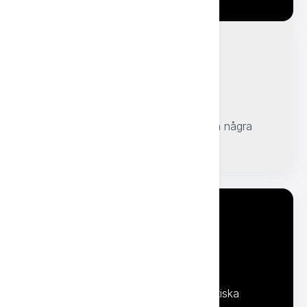
Skapa företagspresentationer
Skapa varumärkespresentationer på några
minuter med AI-driven design och
innehållsgenerering.
Arbeta med konst och bilder
Skapa snabbt nya idéer och fantastiska
visuella element med AI.