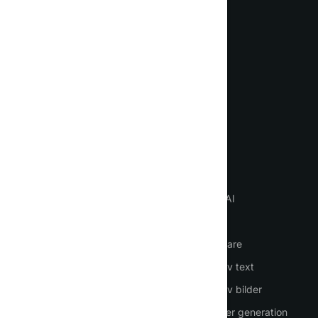
Möt din nya AI-assistent för
vardagen
Språk
VIKTIGT
VERKTYG
Hemsida
Chatta med AI
Så använder du AI
AI-agenter
Logga in
AI-medarbetare
Registrering
Generering av text
Prissättning
Generering av bilder
Kontakter
Presentationer generation