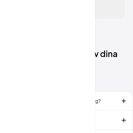
VANLIGA FRÅGOR
Låt oss klargöra några av dina
frågor
Starta konversation
Vilka fördelar ger AI-lösningar till företag?
Vad är Employee AI Platform?