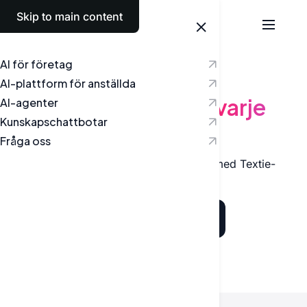
Skip to main content
Svenska
AI för företag
AI-PLATTFORM
AI-plattform för anställda
AI-plattform för
varje
AI-agenter
Kunskapschattbotar
anställd
Fråga oss
Chatta, skapa och arbeta smartare med Textie-
plattformen
Schemalägg ett möte
Allt-i-ett-produkt