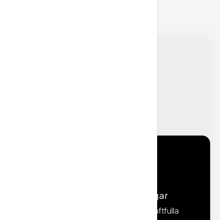
Generera varumärkestext
Generera text som är i linje med ditt
varumärkes röst och stilriktlinjer.
Chatta med AI och hitta lösningar
Öka din effektivitet med de mest kraftfulla
versionerna av AI-chattar hittills.