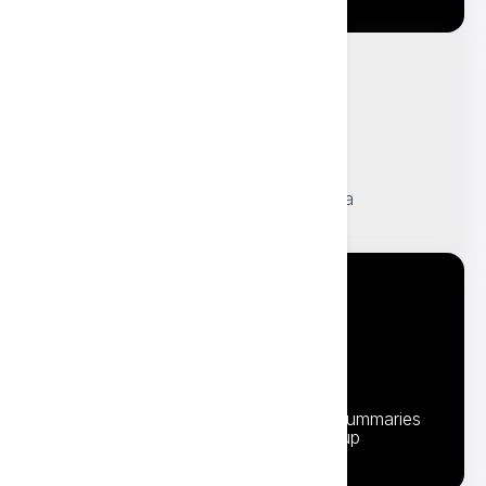
Översätt valfritt dokument
Alla dina företagsdokument kan vara
flerspråkiga inom några minuter.
Tal till text och tillbaka
Generate meeting minutes, create summaries
or brief yourself before the follow-up
meeting.