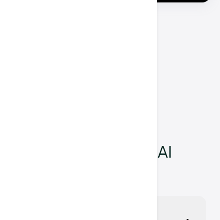
Varför välja vår
plattform för dina
anställda?
Stärk ditt team med AI