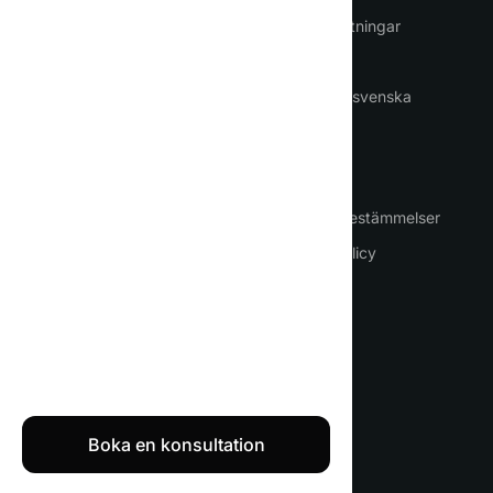
PDF-översättningar
Rösttjänster
ChatGPT på svenska
ANVÄNDNINGSFALL
VILLKOR
Företag
Villkor och bestämmelser
Översättning av dokument
Integritetspolicy
Essäer
Copywriting
Tidningar
ChatGPT gratis
Boka en konsultation
Textie.ai 2026 © Alla rättigheter förbehållna