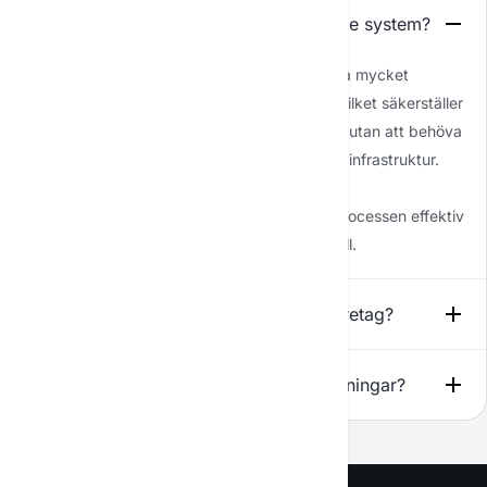
Kan er AI integreras med våra nuvarande system?
Ja, våra AI-lösningar är utformade för att vara mycket
kompatibla med de flesta befintliga system, vilket säkerställer
att du kan förbättra dina tekniska möjligheter utan att behöva
göra en fullständig översyn av din nuvarande infrastruktur.
Denna kompatibilitet minskar driftstopp och
övergångskostnader, vilket gör integrationsprocessen effektiv
och smidig. Vi ser gärna över ditt specifika fall.
Vilka uppgifter kan AI automatisera i företag?
Hur enkelt är det att använda era AI-lösningar?