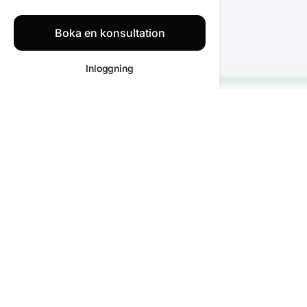
Boka en konsultation
Inloggning
Multikanalsupport
AI ger snabb, personlig support på alla
plattformar.