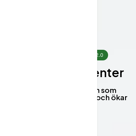
Introducerar AI Workspace 2.0
Kundtjänst
agenter
Intelligent automation som
effektiviserar uppgifter och ökar
effektiviteten.
Boka demo