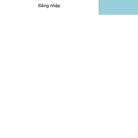
Đăng nhập
VIẾT QUẢNG CÁO CỦA NGÀY MAI
Textie có thể làm cho việc
viết hàng ngày dễ dàng
hơn như thế nào?
Hỗ trợ các hoạt động viết